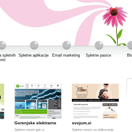
a spletnih
Spletne aplikacije
Email marketing
Spletne pasice
Bl
est
Gorenjske elektrarne
svojum.si
Spletno mesto gek.si
Spletno mesto za oblikovanje