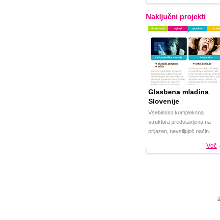
Naključni projekti
Glasbena mladina
Slovenije
Vsebinsko kompleksna
struktura predstavljena na
prijazen, nevsiljujoč način.
Več
i