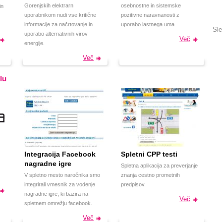
Gorenjskih elektrarn
osebnostne in sistemske
in
uporabnikom nudi vse kritične
pozitivne naravnanosti z
informacije za načrtovanje in
uporabo lastnega uma.
Sle
uporabo alternativnih virov
Več
energije.
Več
lu
Integracija Facebook
Spletni CPP testi
nagradne igre
Spletna aplikacija za preverjanje
V spletno mesto naročnika smo
znanja cestno prometnih
integrirali vmesnik za vodenje
predpisov.
nagradne igre, ki bazira na
Več
spletnem omrežju facebook.
Več