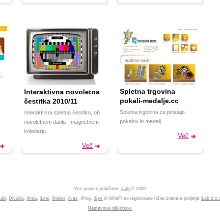
Spletna trgovina
Interaktivna novoletna
pokali-medalje.cc
čestitka 2010/11
Spletna trgovina za prodajo
Interaktivna spletna čestitka, ob
pokalov in medalj.
novoletnem darilu - magnetnem
koledarju.
Več
Več
Vse pravice pridržane,
iLab
© 2009
Lab
,
Divizija
,
iKrea
,
iLink
,
iMailer
,
iNas
, iProg,
iSys
in WiteFi so registrirane tržne znamke podjetja
iLab d.o.
Nastavitve piškotkov.