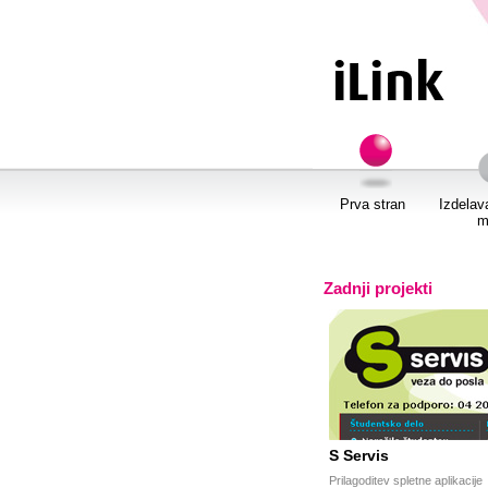
Prva stran
Izdelav
m
Zadnji projekti
S Servis
Prilagoditev spletne aplikacije