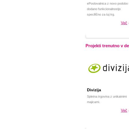
ePoslovalnica z novo podobo 
dodano funkcionalnostjo
specifično za tuj trg.
Več
Projekti trenutno v de
Divizija
Spletna trgovina z unikatnimi
majicami.
Več