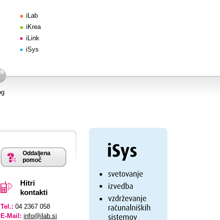
iLab
iKrea
iLink
iSys
og
Oddaljena
pomoč
Hitri
kontakti
Tel.:
04 2367 058
E-Mail:
info@ilab.si