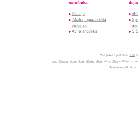
naročnika
deja
Divizija
ePo
iMailer, uporabniški
Spl
vmesnik
med
Avira antivirus
S S
Vse pravice pridržane,
iLab
©
iLab
,
Divizija
,
iKrea
,
iLink
,
iMailer
,
iNas
, iProg,
iSys
in WiteFi so re
Nastavitve piškotkov.