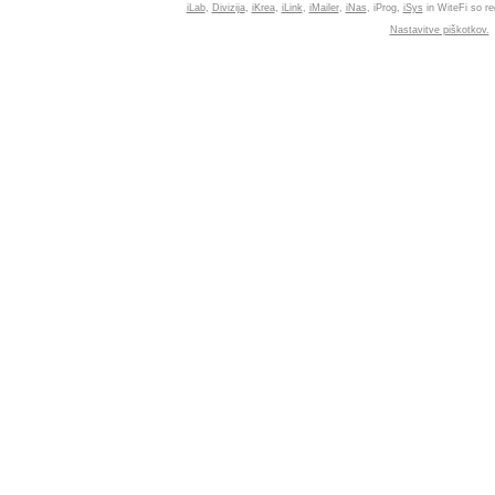
iLab
,
Divizija
,
iKrea
,
iLink
,
iMailer
,
iNas
, iProg,
iSys
in WiteFi so re
Nastavitve piškotkov.