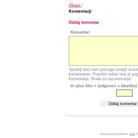
Objavi:
|
Komentarji
Oddaj komentar
Komentar:
Spodnji test nam pomaga omejiti avtom
komentarjev. Pravilno rešen test je po
komentarja. Hvala za razumevanje.
tri plus štiri = (odgovori s številko)
Vse pravice pridržane,
iLab
©