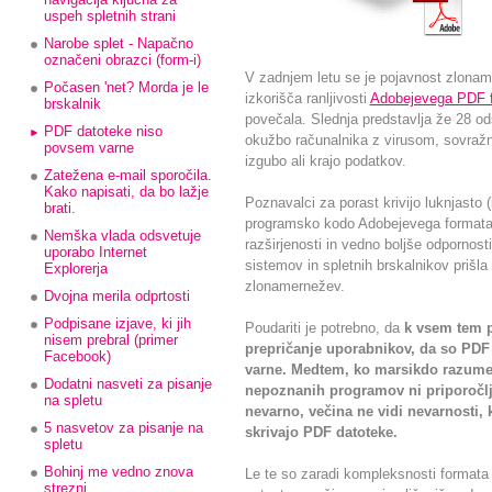
uspeh spletnih strani
Narobe splet - Napačno
označeni obrazci (form-i)
V zadnjem letu se je pojavnost zlonam
Počasen 'net? Morda je le
izkorišča ranljivosti
Adobejevega PDF 
brskalnik
povečala. Slednja predstavlja že 28 od
PDF datoteke niso
okužbo računalnika z virusom, sovra
povsem varne
izgubo ali krajo podatkov.
Zatežena e-mail sporočila.
Kako napisati, da bo lažje
Poznavalci za porast krivijo luknjasto (
brati.
programsko kodo Adobejevega formata, 
Nemška vlada odsvetuje
razširjenosti in vedno boljše odpornosti
uporabo Internet
sistemov in spletnih brskalnikov prišl
Explorerja
zlonamernežev.
Dvojna merila odprtosti
Podpisane izjave, ki jih
Poudariti je potrebno, da
k vsem tem 
nisem prebral (primer
prepričanje uporabnikov, da so PD
Facebook)
varne. Medtem, ko marsikdo razume
Dodatni nasveti za pisanje
nepoznanih programov ni priporočlji
na spletu
nevarno, večina ne vidi nevarnosti, 
5 nasvetov za pisanje na
skrivajo PDF datoteke.
spletu
Bohinj me vedno znova
Le te so zaradi kompleksnosti formata (
strezni