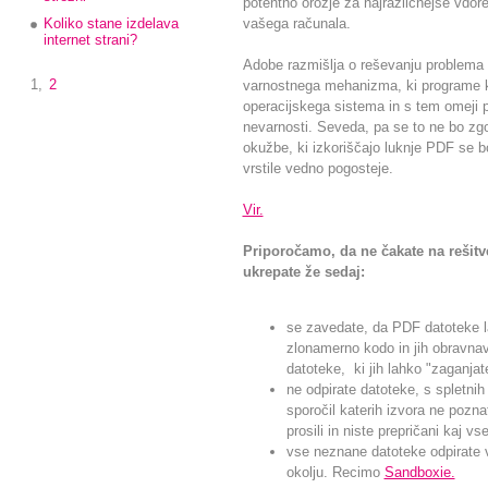
potentno orožje za najrazličnejše vdore
Koliko stane izdelava
vašega računala.
internet strani?
Adobe razmišlja o reševanju problem
1,
2
varnostnega mehanizma, ki programe ko
operacijskega sistema in s tem omeji 
nevarnosti. Seveda, pa se to ne bo zgo
okužbe, ki izkoriščajo luknje PDF se b
vrstile vedno pogosteje.
Vir.
Priporočamo, da ne čakate na rešitv
ukrepate že sedaj:
se zavedate, da PDF datoteke l
zlonamerno kodo in jih obravnav
datoteke, ki jih lahko "zaganjat
ne odpirate datoteke, s spletnih
sporočil katerih izvora ne pozna
prosili in niste prepričani kaj vs
vse neznane datoteke odpirate
okolju. Recimo
Sandboxie.